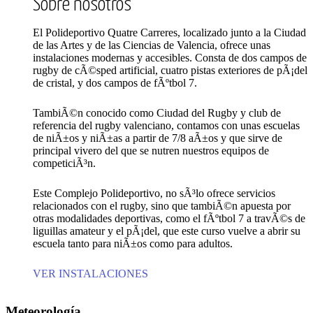
Sobre nosotros
El Polideportivo Quatre Carreres, localizado junto a la Ciudad
de las Artes y de las Ciencias de Valencia, ofrece unas
instalaciones modernas y accesibles. Consta de dos campos de
rugby de cÃ©sped artificial, cuatro pistas exteriores de pÃ¡del
de cristal, y dos campos de fÃºtbol 7.
TambiÃ©n conocido como Ciudad del Rugby y club de
referencia del rugby valenciano, contamos con unas escuelas
de niÃ±os y niÃ±as a partir de 7/8 aÃ±os y que sirve de
principal vivero del que se nutren nuestros equipos de
competiciÃ³n.
Este Complejo Polideportivo, no sÃ³lo ofrece servicios
relacionados con el rugby, sino que tambiÃ©n apuesta por
otras modalidades deportivas, como el fÃºtbol 7 a travÃ©s de
liguillas amateur y el pÃ¡del, que este curso vuelve a abrir su
escuela tanto para niÃ±os como para adultos.
VER INSTALACIONES
Meteorología